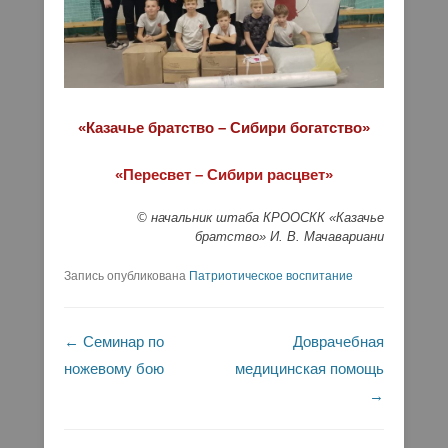
«Казачье братство – Сибири богатство»
«Пересвет – Сибири расцвет»
© начальник штаба КРООСКК «Казачье
братство» И. В. Мачавариани
Запись опубликована
Патриотическое воспитание
Навигация по записям
←
Семинар по
Доврачебная
ножевому бою
медицинская помощь
→