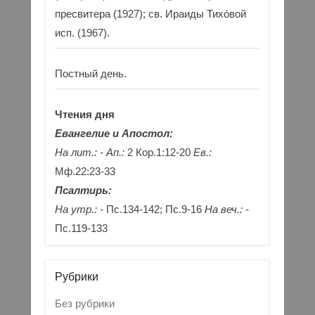
пресвитера (1927); св. Ираиды Тихо́вой
исп. (1967).
Постный день.
Чтения дня
Евангелие и Апостол:
На лит.: -
Ап.:
2 Кор.1:12-20
Ев.:
Мф.22:23-33
Псалтирь:
На утр.: -
Пс.134-142; Пс.9-16
На веч.: -
Пс.119-133
Рубрики
Без рубрики