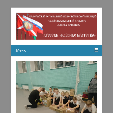
Кемеровская региональная общественная организация
Казачье братство
содействию казачьей культуре
Меню