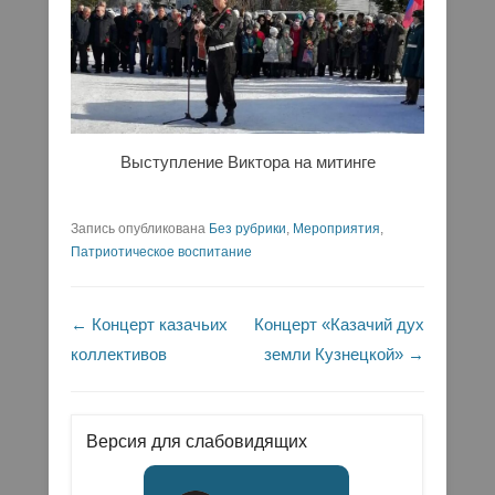
Выступление Виктора на митинге
Запись опубликована
Без рубрики
,
Мероприятия
,
Патриотическое воспитание
Навигация по записям
←
Концерт казачьих
Концерт «Казачий дух
коллективов
земли Кузнецкой»
→
Версия для слабовидящих