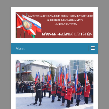
Кемеровская региональная общественная организация
Казачье братство
содействию казачьей культуре
Меню