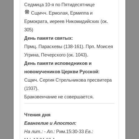
Седмица 10-я по Пятидесятнице
Сщмчч. Ермолая, Ермиппа и
Ермократа, иереев Никомидийских (ок.
305)
День памяти святых:
Прмц. Параскевы (138-161). Прп. Моисея
Угрина, Печерского (ок. 1043).
День памяти исповедников и
новомучеников Церкви Русской:
Сщмч. Сергия Стрельникова пресвитера
(1937).
Браковенчание не совершается.
Чтения дня
Евангелие и Апостол:
На лит.: -
Ап.:
Рим.15:30-33
Ев.: