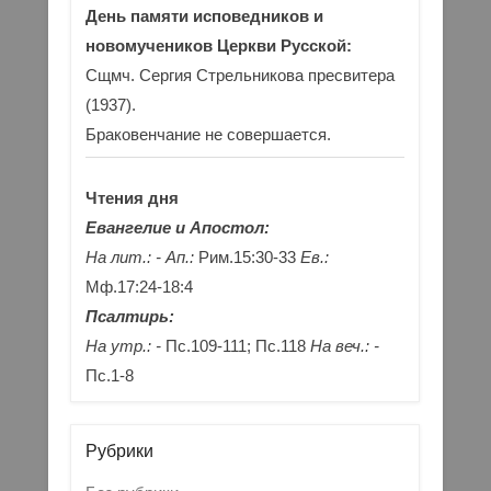
День памяти исповедников и
новомучеников Церкви Русской:
Сщмч. Сергия Стрельникова пресвитера
(1937).
Браковенчание не совершается.
Чтения дня
Евангелие и Апостол:
На лит.: -
Ап.:
Рим.15:30-33
Ев.:
Мф.17:24-18:4
Псалтирь:
На утр.: -
Пс.109-111; Пс.118
На веч.: -
Пс.1-8
Рубрики