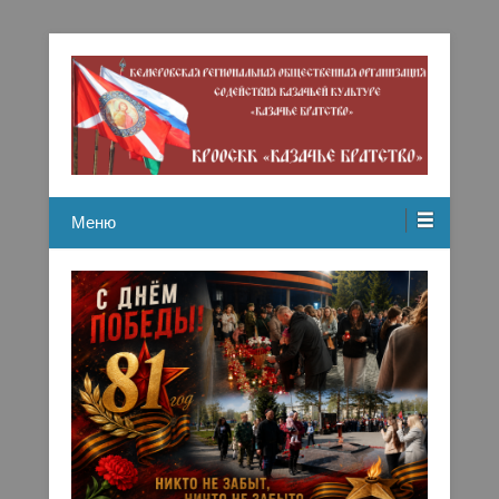
Кемеровская региональная общественная организация
Казачье братство
содействию казачьей культуре
Меню