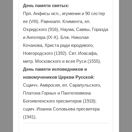
День памяти святых:
Прп. Анфисы исп., игумении и 90 сестер
ее (VIII). Равноапп. Климента, еп.
Охридского (916), Наума, Саввы, Горазда
и Ангеляра (IX-X). Блж. Николая
Кочанова, Христа ради юродивого,
Новгородского (1392). Свт. Иоасафа,
митр. Московского и всея Руси (1555).
День памяти исповедников и
новомучеников Церкви Русской:
Сщмчч. Амвросия, еп. Сарапульского,
Платона Горных и Пантелеимона
Богоявленского пресвитеров (1918);
сщмч. Иоанна Соловьева пресвитера
(1941).