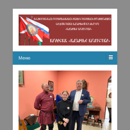
Кемеровская региональная общественная организация
Казачье братство
содействию казачьей культуре
Меню