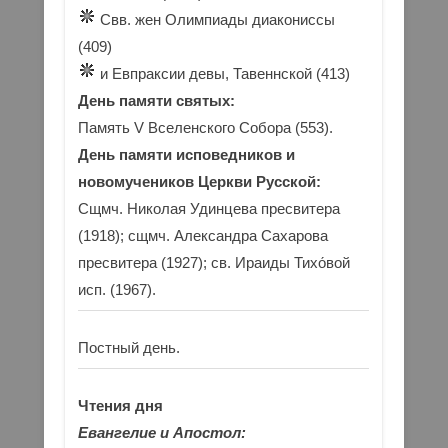
Свв. жен Олимпиады диакониссы
(409)
и Евпраксии девы, Тавеннской (413)
День памяти святых:
Память V Вселенского Собора (553).
День памяти исповедников и
новомучеников Церкви Русской:
Сщмч. Николая Удинцева пресвитера
(1918); сщмч. Александра Сахарова
пресвитера (1927); св. Ираиды Тихо́вой
исп. (1967).
Постный день.
Чтения дня
Евангелие и Апостол: