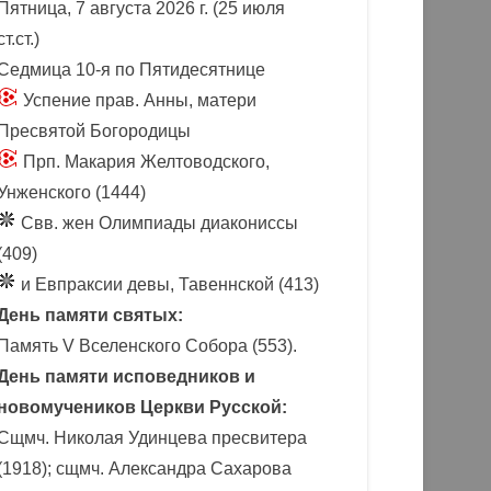
Пятница, 7 августа 2026 г.
(25 июля
ст.ст.)
Седмица 10-я по Пятидесятнице
Успение прав. Анны, матери
Пресвятой Богородицы
Прп. Макария Желтоводского,
Унженского (1444)
Свв. жен Олимпиады диакониссы
(409)
и Евпраксии девы, Тавеннской (413)
День памяти святых:
Память V Вселенского Собора (553).
День памяти исповедников и
новомучеников Церкви Русской:
Сщмч. Николая Удинцева пресвитера
(1918); сщмч. Александра Сахарова