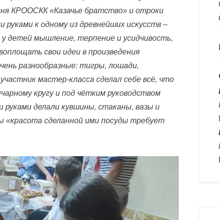
одня КРООСКК «Казачье братство» и отроки
 руками к одному из древнейших искусств –
т у детей мышление, терпение и усидчивость,
воплощать свои идеи в произведения
чень разнообразные: тигры, лошади,
 участник мастер-класса сделал себе всё, что
нчарному кругу и под чётким руководством
 руками делали кувшины, стаканы, вазы и
ы «красота сделанной ими посуды требует