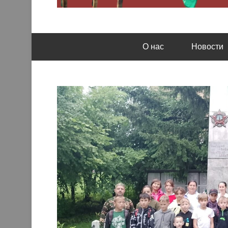
Кемеровская региональная общественная орга
Казачье братство
О нас
Новости