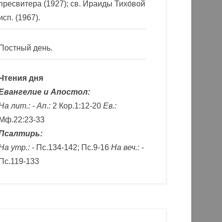
пресвитера (1927); св. Ираиды Тихо́вой
исп. (1967).
Постный день.
Чтения дня
Евангелие и Апостол:
На лит.: -
Ап.:
2 Кор.1:12-20
Ев.:
Мф.22:23-33
Псалтирь:
На утр.: -
Пс.134-142; Пс.9-16
На веч.: -
Пс.119-133