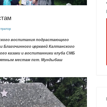
стам
тратор
еского воспитания подрастающего
 и Благочинного церквей Калтанского
ого казаки и воспитанники клуба СМБ
амятным местам пгт. Мундыбаш