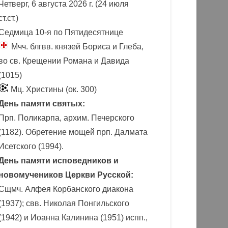
Четверг, 6 августа 2026 г.
(24 июля
ст.ст.)
Седмица 10-я по Пятидесятнице
Мчч. блгвв. князей Бориса и Глеба,
во св. Крещении Романа и Давида
(1015)
Мц. Христины (ок. 300)
День памяти святых:
Прп. Поликарпа, архим. Печерского
(1182). Обретение мощей прп. Далмата
Исетского (1994).
День памяти исповедников и
новомучеников Церкви Русской:
Сщмч. Алфея Корбанского диакона
(1937); свв. Николая Понгильского
(1942) и Иоанна Калинина (1951) испп.,