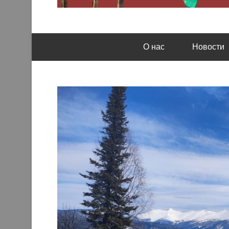
Кемеровская региональная общественная орга
Казачье братство
О нас
Новости