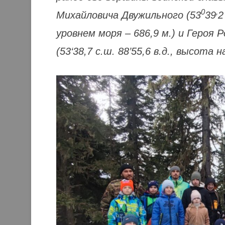
0
,
Михайловича Двужильного (53
39
2
уровнем моря – 686,9 м.) и Героя
(53‘38,7 с.ш. 88’55,6 в.д., высота 