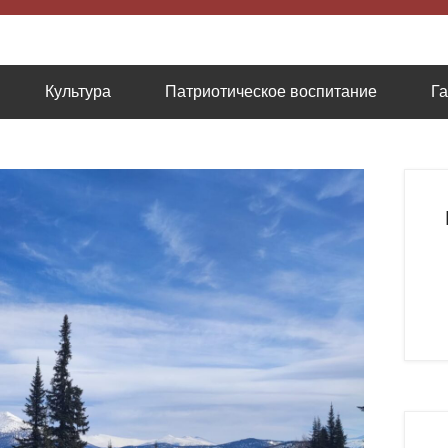
низация содействию казачьей культуре
Культура
Патриотическое воспитание
Г