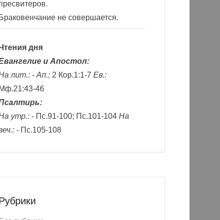
пресвитеров.
Браковенчание не совершается.
Чтения дня
Евангелие и Апостол:
На лит.: -
Ап.:
2 Кор.1:1-7
Ев.:
Мф.21:43-46
Псалтирь:
На утр.: -
Пс.91-100; Пс.101-104
На
веч.: -
Пс.105-108
Рубрики