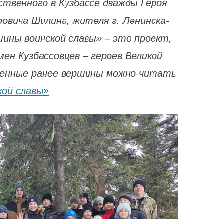
ственного в Кузбассе дважды Героя
вича Шилина, жителя г. Ленинска-
шины воинской славы» – это проект,
мен Кузбассовцев – героев Великой
ренные ранее вершины можно читать
кой славы»