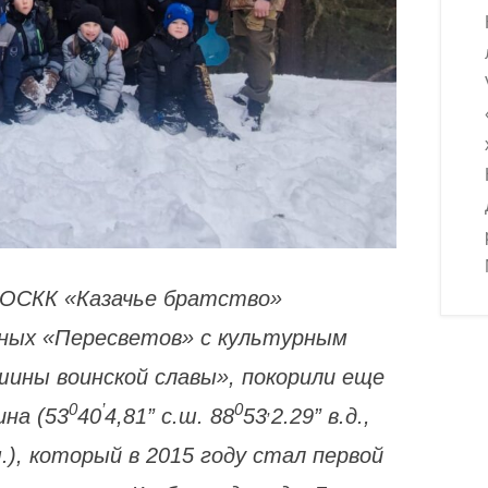
ООСКК «Казачье братство»
юных «Пересветов» с культурным
шины воинской славы», покорили еще
0
’
0
,
на (53
40
4,81” с.ш. 88
53
2.29” в.д.,
),
который в 2015 году стал первой