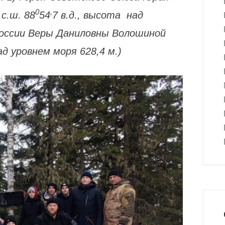
0
,
 с.ш. 88
54
7 в.д., высота над
 России Веры Даниловны Волошиной
над уровнем моря 628,4 м.)