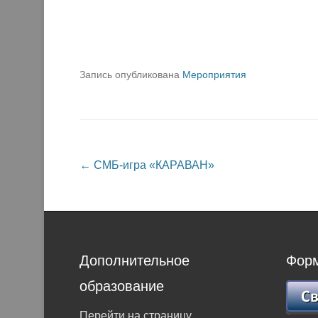
Запись опубликована
Мероприятия
Навигация по записям
←
СМБ-игра «КАРАВАН»
Дополнительное
Форм
образование
Перейти на страницу