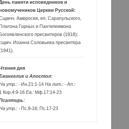
День памяти исповедников и
новомучеников Церкви Русской:
Сщмчч. Амвросия, еп. Сарапульского,
Платона Горных и Пантелеимона
Богоявленского пресвитеров (1918);
сщмч. Иоанна Соловьева пресвитера
(1941).
Чтения дня
Евангелие и Апостол:
На утр.: -
Ин.21:1-14
На лит.: -
Ап.:
1 Кор.4:9-16
Ев.:
Мф.17:14-23
Псалтирь:
На утр.: -
Пс.9-16; Пс.17-23