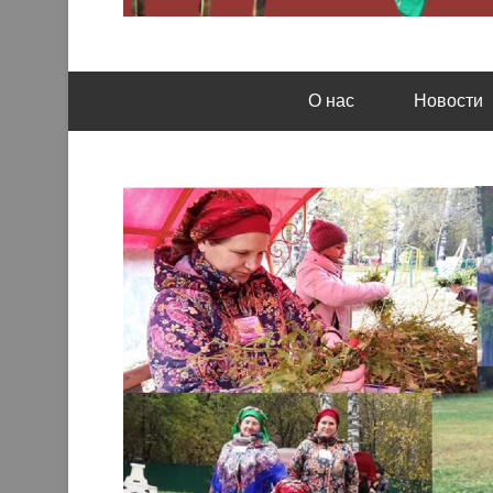
Кемеровская региональная общественная орга
Казачье братство
О нас
Новости