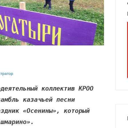
тратор
одеятельный коллектив КРОО
самбль казачьей песни
аздник «Осенины», который
Ашмарино».