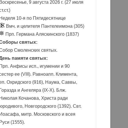
Воскресенье, 9 августа 2026 г.
(27 июля
ст.ст.)
Неделя 10-я по Пятидесятнице
Вмч. и целителя Пантелеимона (305)
Прп. Германа Аляскинского (1837)
Соборы святых:
Собор Смоленских святых.
День памяти святых:
Прп. Анфисы исп., игумении и 90
сестер ее (VIII). Равноапп. Климента,
еп. Охридского (916), Наума, Саввы,
Горазда и Ангеляра (IX-X). Блж.
Николая Кочанова, Христа ради
юродивого, Новгородского (1392). Свт.
Иоасафа, митр. Московского и всея
Руси (1555).