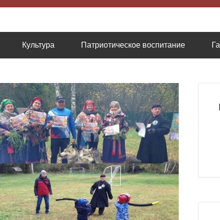
низация содействию казачьей культуре
Культура
Патриотическое воспитание
Г