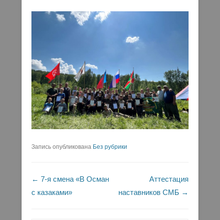
Запись опубликована
Без рубрики
Навигация по записям
←
7-я смена «В Осман
Аттестация
с казаками»
наставников СМБ
→