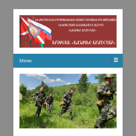
Кемеровская региональная общественная организация
Казачье братство
содействию казачьей культуре
Меню