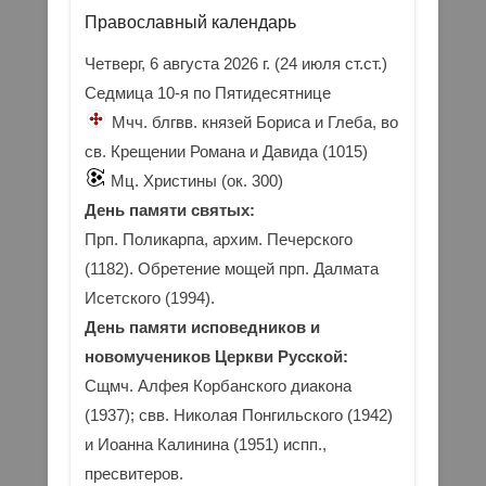
Православный календарь
Четверг, 6 августа 2026 г.
(24 июля ст.ст.)
Седмица 10-я по Пятидесятнице
Мчч. блгвв. князей Бориса и Глеба, во
св. Крещении Романа и Давида (1015)
Мц. Христины (ок. 300)
День памяти святых:
Прп. Поликарпа, архим. Печерского
(1182). Обретение мощей прп. Далмата
Исетского (1994).
День памяти исповедников и
новомучеников Церкви Русской:
Сщмч. Алфея Корбанского диакона
(1937); свв. Николая Понгильского (1942)
и Иоанна Калинина (1951) испп.,
пресвитеров.