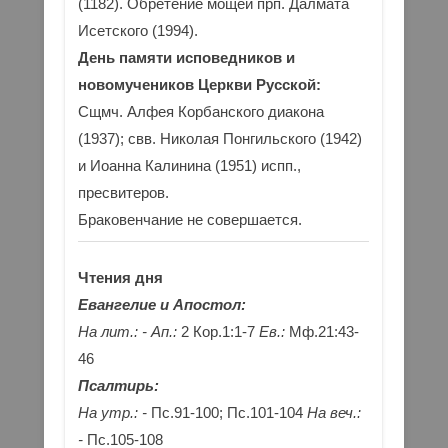
(1182). Обретение мощей прп. Далмата
Исетского (1994).
День памяти исповедников и
новомучеников Церкви Русской:
Сщмч. Алфея Корбанского диакона
(1937); свв. Николая Понгильского (1942)
и Иоанна Калинина (1951) испп.,
пресвитеров.
Браковенчание не совершается.
Чтения дня
Евангелие и Апостол:
На лит.: -
Ап.:
2 Кор.1:1-7
Ев.:
Мф.21:43-
46
Псалтирь:
На утр.: -
Пс.91-100; Пс.101-104
На веч.:
-
Пс.105-108