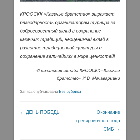
КРООСКК «Казачье братство» выражает
благодарность организаторам турнира за
добросовестный вклад в сохранение
казачьих традиций, неоценимый вклад в
развитие традиционной культуры и
сохранение величайших в мире ценностей!
© начальник штаба КРООСКК «Казачье
братство» И.В. Мачавариани
Запись опубликована
Без рубрики
Навигация по записям
←
ДЕНЬ ПОБЕДЫ
Окончание
тренировочного года
СМБ
→