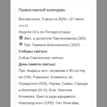
Православный календарь
Воскресенье, 9 августа 2026 г.
(27 июля
ст.ст.)
Неделя 10-я по Пятидесятнице
Вмч. и целителя Пантелеимона (305)
Прп. Германа Аляскинского (1837)
Соборы святых:
Собор Смоленских святых.
День памяти святых:
Прп. Анфисы исп., игумении и 90 сестер
ее (VIII). Равноапп. Климента, еп.
Охридского (916), Наума, Саввы, Горазда
и Ангеляра (IX-X). Блж. Николая
Кочанова, Христа ради юродивого,
Новгородского (1392). Свт. Иоасафа,