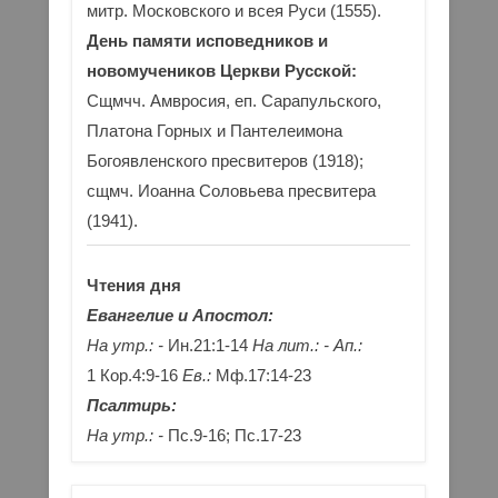
митр. Московского и всея Руси (1555).
День памяти исповедников и
новомучеников Церкви Русской:
Сщмчч. Амвросия, еп. Сарапульского,
Платона Горных и Пантелеимона
Богоявленского пресвитеров (1918);
сщмч. Иоанна Соловьева пресвитера
(1941).
Чтения дня
Евангелие и Апостол:
На утр.: -
Ин.21:1-14
На лит.: -
Ап.:
1 Кор.4:9-16
Ев.:
Мф.17:14-23
Псалтирь:
На утр.: -
Пс.9-16; Пс.17-23