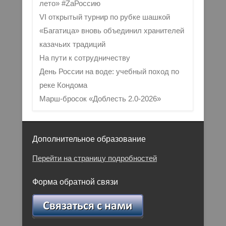
лето» #ZaРоссию
VI открытый турнир по рубке шашкой
«Багатица» вновь объединил хранителей
казачьих традиций
На пути к сотрудничеству
День России на воде: учебный поход по
реке Кондома
Марш-бросок «Доблесть 2.0-2026»
Дополнительное образование
Перейти на страницу подробностей
Форма обратной связи