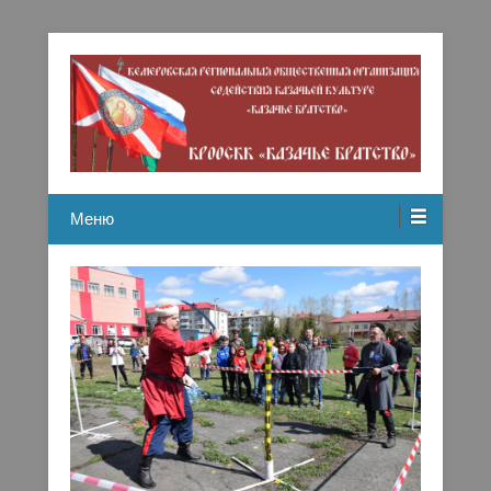
Кемеровская региональная общественная организация
Казачье братство
содействию казачьей культуре
Меню