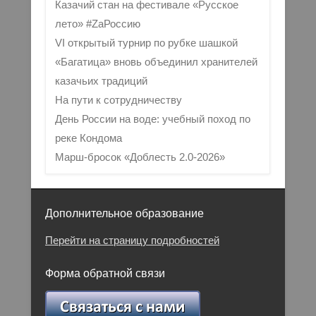
Казачий стан на фестивале «Русское
лето» #ZaРоссию
VI открытый турнир по рубке шашкой
«Багатица» вновь объединил хранителей
казачьих традиций
На пути к сотрудничеству
День России на воде: учебный поход по
реке Кондома
Марш-бросок «Доблесть 2.0-2026»
Дополнительное образование
Перейти на страницу подробностей
Форма обратной связи