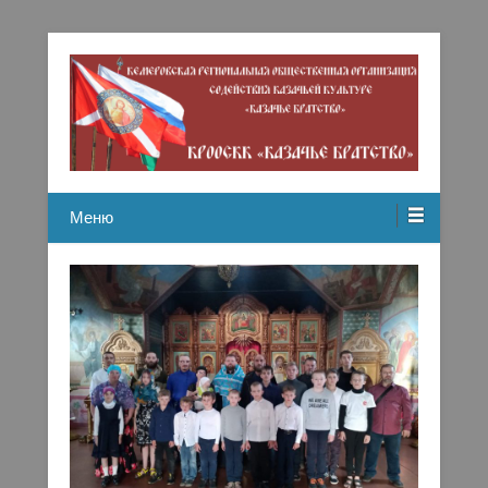
Кемеровская региональная общественная организация
Казачье братство
содействию казачьей культуре
Меню