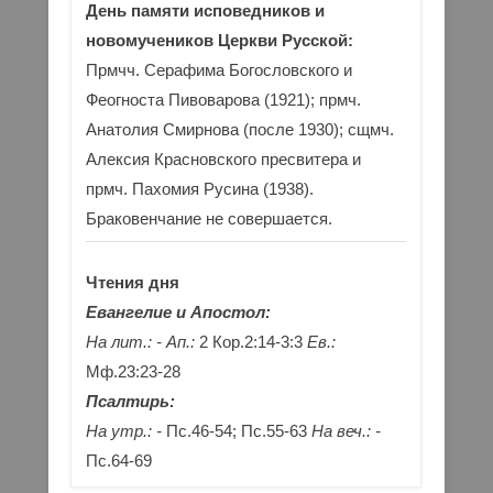
День памяти исповедников и
новомучеников Церкви Русской:
Прмчч. Серафима Богословского и
Феогноста Пивоварова (1921); прмч.
Анатолия Смирнова (после 1930); сщмч.
Алексия Красновского пресвитера и
прмч. Пахомия Русина (1938).
Браковенчание не совершается.
Чтения дня
Евангелие и Апостол:
На лит.: -
Ап.:
2 Кор.2:14-3:3
Ев.:
Мф.23:23-28
Псалтирь:
На утр.: -
Пс.46-54; Пс.55-63
На веч.: -
Пс.64-69