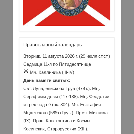
Православный календарь
Вторник, 11 августа 2026 г.
(29 июля ст.ст.)
Седмица 11-я по Пятидесятнице
Мч. Каллиника (III-IV)
День памяти святых:
Свт. Лупа, епископа Труа (479 г.). Мц.
Серафимы девы (117-138). Мц. Феодотии
и трех чад её (ок. 304). Мч. Евстафия
Мцхетского (589) (Груз.). Прмч. Михаила
(IX). Прпп. Константина и Космы
Косинских, Старорусских (XIII).