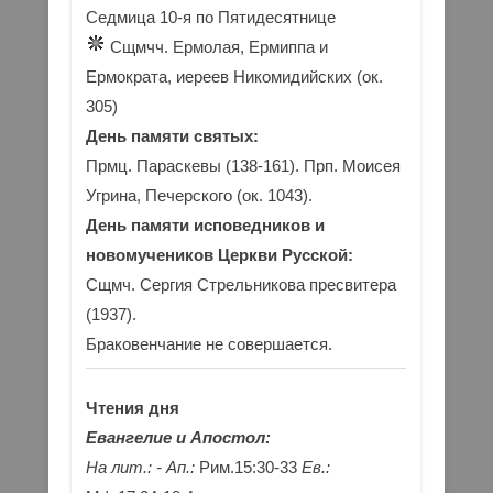
Седмица 10-я по Пятидесятнице
Сщмчч. Ермолая, Ермиппа и
Ермократа, иереев Никомидийских (ок.
305)
День памяти святых:
Прмц. Параскевы (138-161). Прп. Моисея
Угрина, Печерского (ок. 1043).
День памяти исповедников и
новомучеников Церкви Русской:
Сщмч. Сергия Стрельникова пресвитера
(1937).
Браковенчание не совершается.
Чтения дня
Евангелие и Апостол:
На лит.: -
Ап.:
Рим.15:30-33
Ев.: