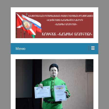
Кемеровская региональная общественная организация
Казачье братство
содействию казачьей культуре
Меню