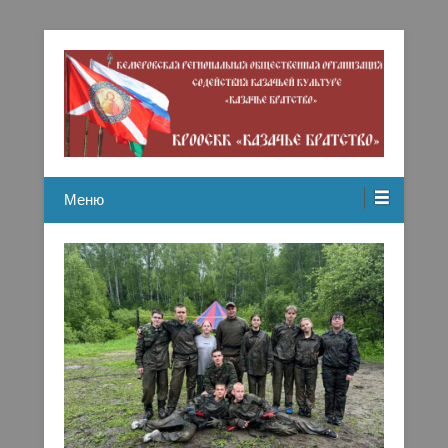
Кемеровская региональная общественная организация
Казачье братство
содействию казачьей культуре
Меню