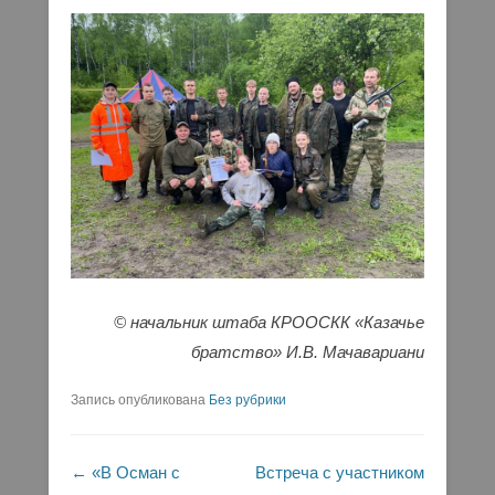
© начальник штаба КРООСКК «Казачье
братство» И.В. Мачавариани
Запись опубликована
Без рубрики
Навигация по записям
←
«В Осман с
Встреча с участником