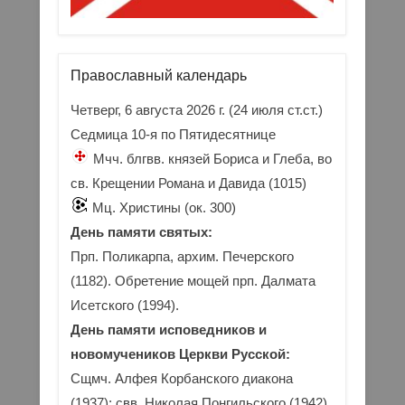
Православный календарь
Четверг, 6 августа 2026 г.
(24 июля ст.ст.)
Седмица 10-я по Пятидесятнице
Мчч. блгвв. князей Бориса и Глеба, во
св. Крещении Романа и Давида (1015)
Мц. Христины (ок. 300)
День памяти святых:
Прп. Поликарпа, архим. Печерского
(1182). Обретение мощей прп. Далмата
Исетского (1994).
День памяти исповедников и
новомучеников Церкви Русской:
Сщмч. Алфея Корбанского диакона
(1937); свв. Николая Понгильского (1942)