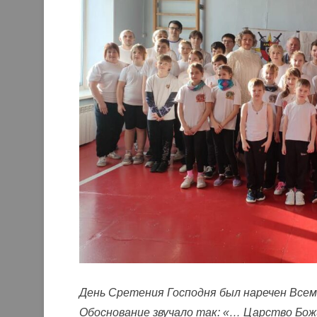
День Сретения Господня был наречен Все
Обоснование звучало так: «… Царство Божи