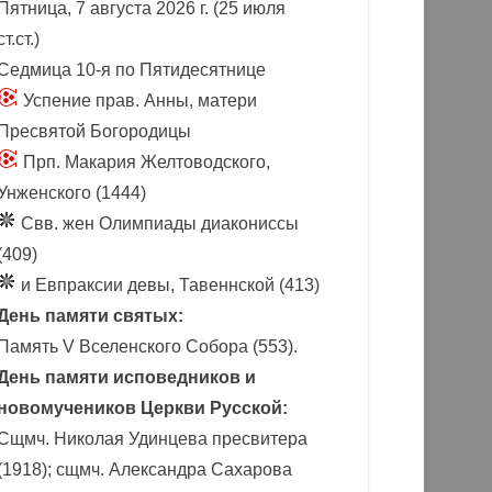
Пятница, 7 августа 2026 г.
(25 июля
ст.ст.)
Седмица 10-я по Пятидесятнице
Успение прав. Анны, матери
Пресвятой Богородицы
Прп. Макария Желтоводского,
Унженского (1444)
Свв. жен Олимпиады диакониссы
(409)
и Евпраксии девы, Тавеннской (413)
День памяти святых:
Память V Вселенского Собора (553).
День памяти исповедников и
новомучеников Церкви Русской:
Сщмч. Николая Удинцева пресвитера
(1918); сщмч. Александра Сахарова