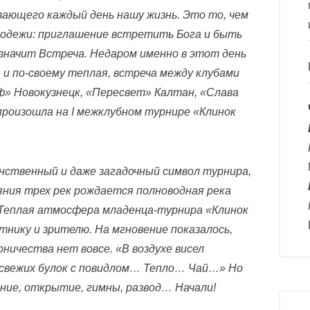
ающего каждый день нашу жизнь. Это то, чем
лодежи: приглашение встретить Бога и быть
значит Встреча. Недаром именно в этот день
 и по-своему теплая, встреча между клубами
иф» Новокузнецк, «Пересвет» Калтан, «Слава
произошла на I межклубном турнире «Клинок
нственный и даже загадочный символ турнира,
яния трех рек рождается полноводная река
 Теплая атмосфера младенца-турнира «Клинок
тнику и зрителю. На мгновение показалось,
рничества нет вовсе. «В воздухе висел
 свежих булок с повидлом… Тепло… Чай…» Но
ние, открытие, гимны, развод… Начали!