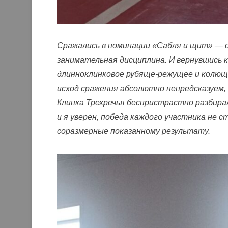
Сражались в номинации «Сабля и щит» — о
занимательная дисциплина. И вернувшись 
длинноклинковое рубяще-режущее и колющ
исход сражения абсолютно непредсказуем, 
Клинка Трехречья беспристрастно разбира
и я уверен, победа каждого участника не с
соразмерные показанному результату.