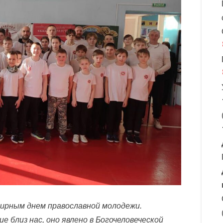
мирным днем православной молодежи.
е близ нас, оно явлено в Богочеловеческой