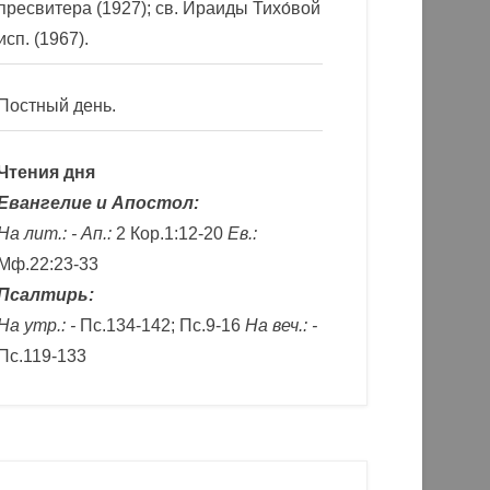
пресвитера (1927); св. Ираиды Тихо́вой
исп. (1967).
Постный день.
Чтения дня
Евангелие и Апостол:
На лит.: -
Ап.:
2 Кор.1:12-20
Ев.:
Мф.22:23-33
Псалтирь:
На утр.: -
Пс.134-142; Пс.9-16
На веч.: -
Пс.119-133